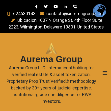
624630143
contacto@auremagroup.com
Ubicacion 1007 N Orange St. 4th Floor Suite
2223, Wilmington, Delaware 19801, United States
Aurema Group
Aurema Group LLC: International holding for
verified real estate & asset tokenization.
Proprietary Prop Trust Verified® methodology
backed by 30+ years of judicial expertise.
Institutional-grade due diligence for RWA
investors.