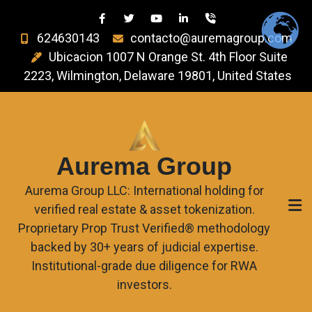
624630143
contacto@auremagroup.com
Ubicacion 1007 N Orange St. 4th Floor Suite
2223, Wilmington, Delaware 19801, United States
Aurema Group
Aurema Group LLC: International holding for
verified real estate & asset tokenization.
Proprietary Prop Trust Verified® methodology
backed by 30+ years of judicial expertise.
Institutional-grade due diligence for RWA
investors.