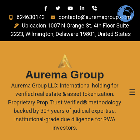
624630143
contacto@auremagroup.com
Ubicacion 1007 N Orange St. 4th Floor Suite
2223, Wilmington, Delaware 19801, United States
Aurema Group
Aurema Group LLC: International holding for
verified real estate & asset tokenization.
Proprietary Prop Trust Verified® methodology
backed by 30+ years of judicial expertise.
Institutional-grade due diligence for RWA
investors.