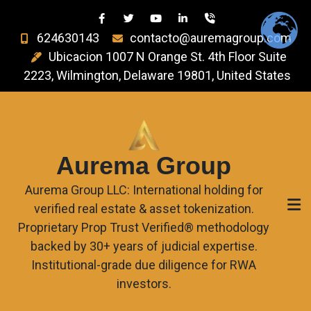
624630143
contacto@auremagroup.com
Ubicacion 1007 N Orange St. 4th Floor Suite
2223, Wilmington, Delaware 19801, United States
Aurema Group
Aurema Group LLC: International holding for
verified real estate & asset tokenization.
Proprietary Prop Trust Verified® methodology
backed by 30+ years of judicial expertise.
Institutional-grade due diligence for RWA
investors.