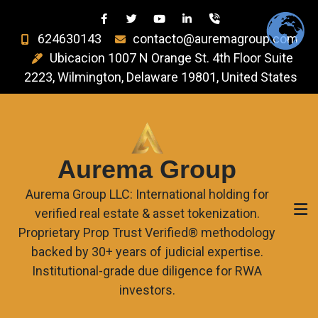
624630143
contacto@auremagroup.com
Ubicacion 1007 N Orange St. 4th Floor Suite
2223, Wilmington, Delaware 19801, United States
Aurema Group
Aurema Group LLC: International holding for
verified real estate & asset tokenization.
Proprietary Prop Trust Verified® methodology
backed by 30+ years of judicial expertise.
Institutional-grade due diligence for RWA
investors.